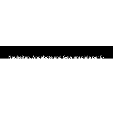
Neuheiten, Angebote und Gewinnspiele per E-
Mail bekommen?
Abonnieren Sie unseren Newsletter und wir
halten Sie immer auf dem neuesten Stand.
E-Mail-Adresse