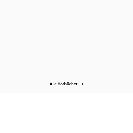
John Kotter
Holger Rathgeber
...
Das Erdmännchen-
Prinzip
Alle Hörbücher