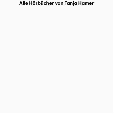
Alle Hörbücher von Tanja Hamer
DEMNÄCHST
Joss Richard
Simone Walleck
Alex Aster
Johanna Zehendner
It's Different This Time
Summer in the City