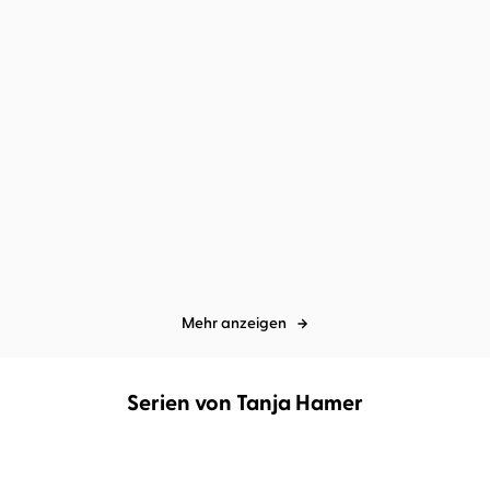
Zoe Allison
Mélanie Fouché
Cameron Capello
Marylu
Poolman
...
Dich hatte ich nicht auf
I'll look for you,
der Gästel ...
Everywhere
Mehr anzeigen
Serien von Tanja Hamer