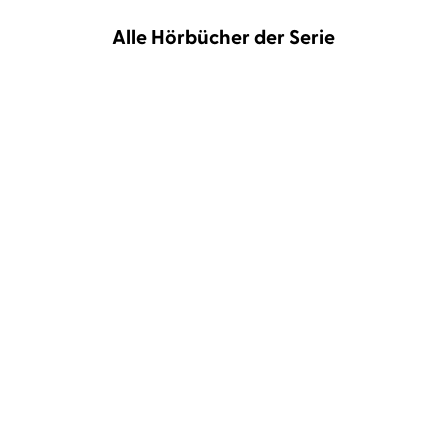
Alle Hörbücher der Serie
Marie Force
Christiane Marx
Marie Force
Christiane Marx
Alles, was du suchst
Kein Tag ohne dich