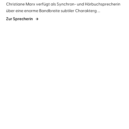
Christiane Marx verfügt als Synchron- und Hörbuchsprecherin
über eine enorme Bandbreite subtiler Charakterg ...
Zur Sprecherin
Gillian Flynn
Christiane Marx
Ally Condie
Christiane Marx
Cry Baby - Scharfe
Atlantia
Schnitte