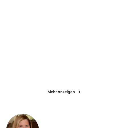
Chevy Stevens
Christiane Marx
Jo Platt
Christiane Marx
That Night
Herz über Kopf
Mehr anzeigen