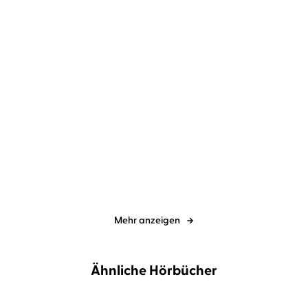
Marie Force
Christiane Marx
Marie Force
Christiane Marx
Mein Herz gehört dir
Schenk mir deine Träume
Mehr anzeigen
Ähnliche Hörbücher