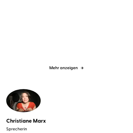
Katharina Herzog
Elena Wilms
Liv Helland
Johanna Zehendner
A Taste of Cornwall: Ein
Die Schloss-Schwestern:
Rezept für ...
Strandhafer ...
Mehr anzeigen
Christiane Marx
Sprecherin