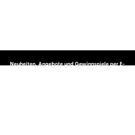
Neuheiten, Angebote und Gewinnspiele per E-
Mail bekommen?
Abonnieren Sie unseren Newsletter und wir
halten Sie immer auf dem neuesten Stand.
E-Mail-Adresse