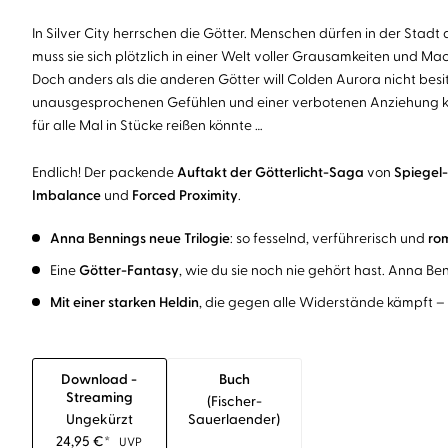
In Silver City herrschen die Götter. Menschen dürfen in der Stadt 
muss sie sich plötzlich in einer Welt voller Grausamkeiten und Ma
Doch anders als die anderen Götter will Colden Aurora nicht be
unausgesprochenen Gefühlen und einer verbotenen Anziehung komm
für alle Mal in Stücke reißen könnte …
Endlich! Der packende
Auftakt der Götterlicht-Saga
von
Spiegel-
Imbalance
und
Forced Proximity
.
Anna Bennings neue Trilogie
: so fesselnd, verführerisch und
rom
Eine
Götter-Fantasy
, wie du sie noch nie gehört hast. Anna Ben
Mit einer starken Heldin
, die gegen alle Widerstände kämpft – f
Download -
Buch
Streaming
(fischer-
Ungekürzt
Sauerlaender)
24,95
€
*
UVP