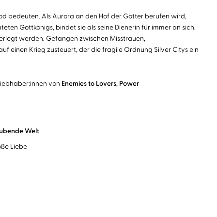
 Tod bedeuten. Als Aurora an den Hof der Götter berufen wird,
ten Gottkönigs, bindet sie als seine Dienerin für immer an sich.
ferlegt werden. Gefangen zwischen Misstrauen,
inen Krieg zusteuert, der die fragile Ordnung Silver Citys ein
Liebhaber:innen von
Enemies to
Lovers
,
Power
ubende Welt
.
oße Liebe