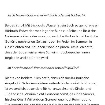
Ins Schwimmbad – eher
mit Buch
oder
mit Hörbuch?
Beides ist toll! Mit Blick aufs Wasser ist ein Buch so genial wie ein
Hörbuch. Entweder man legt das Buch zur Seite und lässt das
Gelesene wirken oder man pausiert das Hörbuch und lässt das
Gehörte nachhallen. Zeit zu haben im Freien im Sommen in
Geschichten abzutauchen, finde ich puren Luxus. Ich hoffe,
dass der Bademeister viele Schwimmbadbesucher:innen
begleiten und berühren wird.
Im Schwimmbad: Pommes oder Kartoffelpuffer?
Nichts von beidem. :) Ich hoffe, dass sich das kulinarische
Angebot in Schwimmbädern zeitnah ändern wird. Ernährung
ist wesentlich, besonders für heranwachsende Kinder und
Jugendliche. Warum nicht Couscous Salat, gesunde Snacks,
frisches Obst? Wir prägen Generationen auf Pommes und
Zuckergetränke. Aus meiner Sicht wäre an der Zeit, die Pommes