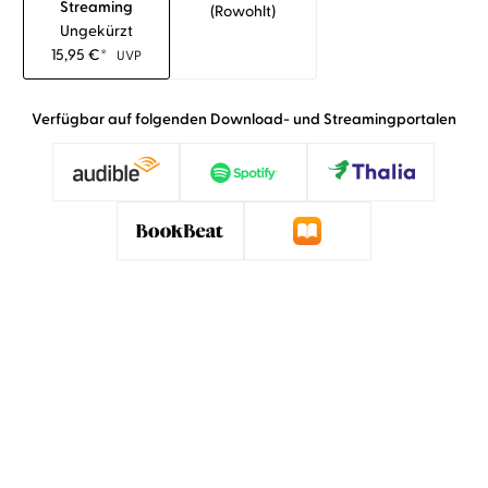
Streaming
(rowohlt)
Ungekürzt
15,95
€
*
UVP
Verfügbar auf folgenden Download- und Streamingportalen
»Marie-Isabel Wahlke schlüpft perfekt in die
Rolle der Fünfzehnjährigen und klingt ab und zu
ein bisschen schnoddrig, dann wieder sehr
weich, emotional und ernsthaft, das passt gut