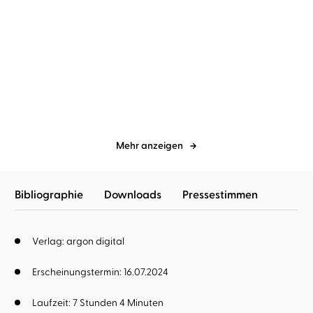
Patricia Koelle
Marie-Isabel
Patricia Koelle
Marie-Isabel
Walke
Walke
Das Meer in deinem
Das Licht in deiner
Namen
Stimme
Mehr anzeigen
Bibliographie
Downloads
Pressestimmen
Verlag: argon digital
Erscheinungstermin: 16.07.2024
Laufzeit: 7 Stunden 4 Minuten