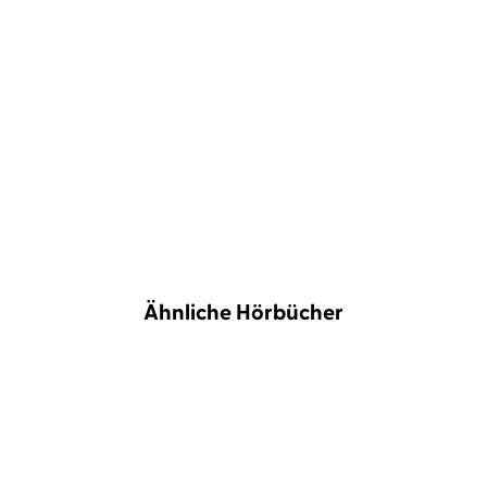
zu der Figur von Linda. Das passt auch zum
Schreibstil der Autorin, die sehr fürs Mündliche
schreibt. Ich habe das Gefühl, dass der Text als
Hörbuch seine beste Entsprechung findet.«
Dorothee Meyer-Kahrweg,
hr2 kultur, 12. Juli 2024
Ähnliche Hörbücher
BESTSELLER
NEU