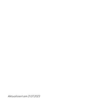
Patricia Koelle
Marie-Isabel Walke
Das Meer in deinem Namen
Aktualisiert am 21.07.2023