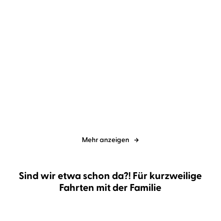
Nikola Hotel
Dagmar Bittner
Tessa Bailey
Isabel Jakob
Dark Ivy - Wenn ich falle
Secretly Yours
Mehr anzeigen
Sind wir etwa schon da?! Für kurzweilige
Fahrten mit der Familie