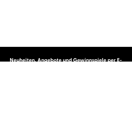
Neuheiten, Angebote und Gewinnspiele per E-
Mail bekommen?
Abonnieren Sie unseren Newsletter und wir
halten Sie immer auf dem neuesten Stand.
E-Mail-Adresse