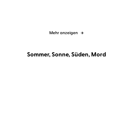
Mehr anzeigen
Sommer, Sonne, Süden, Mord
BESTSELLER
Jean-Luc Bannalec
Christian
Gil Ribeiro
Andreas Pietschmann