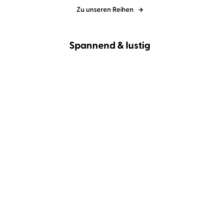
Zu unseren Reihen
Spannend & lustig
BESTSELLER
Andreas Föhr
Michael
Moritz Matthies
Christoph Maria
Schwarzmaier
Herbst
Totholz
Arsch voll Geld