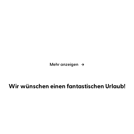
Lucy Maud Montgomery
Eva
Tanya Stewner
Catherine Stoyan
Mattes
Anne auf Green Gables
Liliane Susewind – Ein
Seehund tauc ...
Mehr anzeigen
Wir wünschen einen fantastischen Urlaub!