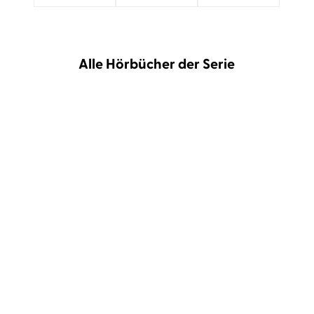
Alle Hörbücher der Serie
Douglas Preston
Lincoln Child
...
Douglas Preston
Lincoln Child
...
Fever
Revenge - Eiskalte
Täuschung