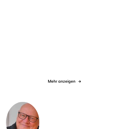
Jette Kötschau
Rebecca Veil
Dave Eggers
Torben Kessler
Dabei waren wir uns
Contrapposto
immer so nah
Mehr anzeigen