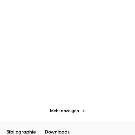
Douglas Preston
Lincoln Child
...
Douglas Preston
Lincoln Child
...
Fear – Grab des
Revenge - Eiskalte
Schreckens
Täuschung
Mehr anzeigen
Bibliographie
Downloads