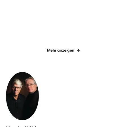
Douglas Preston
Lincoln Child
...
Douglas Preston
Lincoln Child
...
Fear – Grab des
Revenge - Eiskalte
Schreckens
Täuschung
Mehr anzeigen