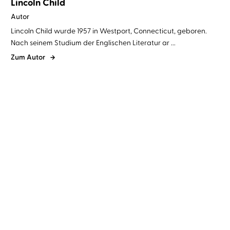
Lincoln Child
Autor
Lincoln Child wurde 1957 in Westport, Connecticut, geboren.
Nach seinem Studium der Englischen Literatur ar ...
Zum Autor
Douglas Preston
Lincoln Child
...
Douglas Preston
Lincoln Child
...
Mission – Spiel auf Zeit
Countdown – Jede
Sekunde zählt