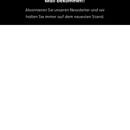
Mail bekommen?
Abonnieren Sie unseren Newsletter und wir
halten Sie immer auf dem neuesten Stand.
E-Mail-Adresse
Autor:innen und Stimmen
Autor:innen von A-Z
Sprecher:innen A-Z
Musiker:innen A-Z