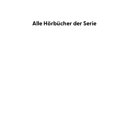
Alle Hörbücher der Serie
BESTSELLER
Markus Heitz
Uve Teschner
Markus Heitz
Uve Teschner
Die Schwarze Königin I
Die Schwarze Königin II