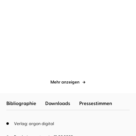
Markus Heitz
Johannes Steck
Markus Heitz
Johannes Steck
Das Herz der Zwerge 1
Das Herz der Zwerge 2
Mehr anzeigen
Bibliographie
Downloads
Pressestimmen
Verlag: argon digital