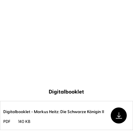
»Mit Uve Teschner ist man hautnah, bis zum
letzten Blutstropfen bei der Story dabei. Er liest
so engagiert, als ob er Teil der Geschichte
wäre, und nun der Welt davon berichten muss.«
Alex Dengler,
denglers-buchkritik.de, 16. Juni 2025
Digitalbooklet
Digitalbooklet - Markus Heitz: Die Schwarze Königin II
PDF
140 KB