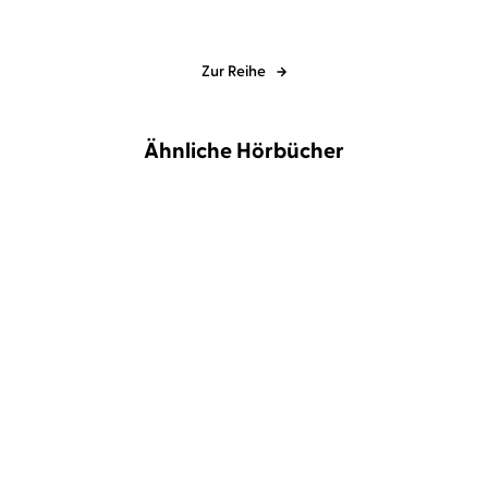
Zur Reihe
Ähnliche Hörbücher
BESTSELLER
Jay Kristoff
Robert Frank
Aspen Skye
Ivana Konovic
...
Das Reich der
Where the Devil Waits at