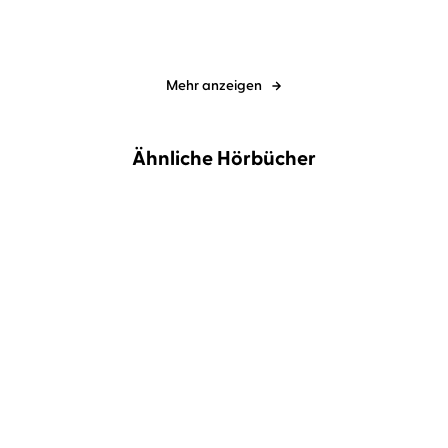
Mehr anzeigen
Ähnliche Hörbücher
Carina Bartsch
Martha
Carina Bartsch
Martha
Kindermann
Kindermann