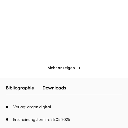
Carina Bartsch
Marie-Isabel
Carina Bartsch
Marie-Isabel
Walke
Walke
Nachtblumen
Sonnengelber Frühling
Mehr anzeigen
Bibliographie
Downloads
Verlag: argon digital
Erscheinungstermin: 26.05.2025