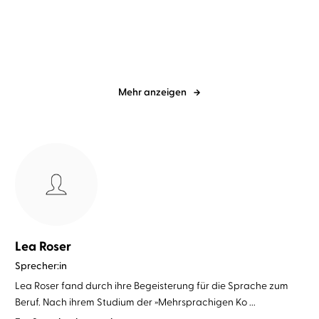
A Taste of Cornwall: Ein
Die Schloss-Schwestern:
Rezept für ...
Strandhafer ...
Mehr anzeigen
Lea Roser
Sprecher:in
Lea Roser fand durch ihre Begeisterung für die Sprache zum
Beruf. Nach ihrem Studium der »Mehrsprachigen Ko ...