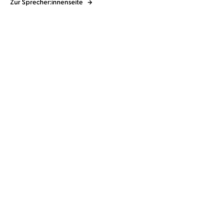
Zur Sprecher:innenseite
Jaymin Eve
Lea Roser
Jaymin Eve
Lea Roser
...
Gilded Wings
Crimson Skies