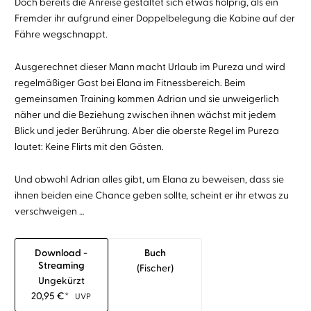
Doch bereits die Anreise gestaltet sich etwas holprig, als ein
Fremder ihr aufgrund einer Doppelbelegung die Kabine auf der
Fähre wegschnappt.
Ausgerechnet dieser Mann macht Urlaub im Pureza und wird
regelmäßiger Gast bei Elana im Fitnessbereich. Beim
gemeinsamen Training kommen Adrian und sie unweigerlich
näher und die Beziehung zwischen ihnen wächst mit jedem
Blick und jeder Berührung. Aber die oberste Regel im Pureza
lautet: Keine Flirts mit den Gästen.
Und obwohl Adrian alles gibt, um Elana zu beweisen, dass sie
ihnen beiden eine Chance geben sollte, scheint er ihr etwas zu
verschweigen …
Download -
Buch
Streaming
(fischer)
Ungekürzt
20,95
€
*
UVP