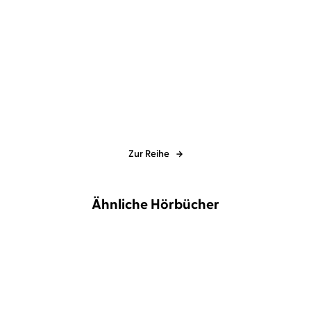
Tine Nell
Lea Roser
Tine Nell
Ann-Kathrin Hinz
If You Fly Too Far
If You Stay Too Long
Zur Reihe
Ähnliche Hörbücher
NEU
NEU