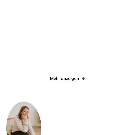
Dr. Nasanin Kamani
Lea Roser
...
Regina Meissner
Lea Roser
...
Lonely Hearts Club
Society of Death. Von
Rache verführ ...
Mehr anzeigen