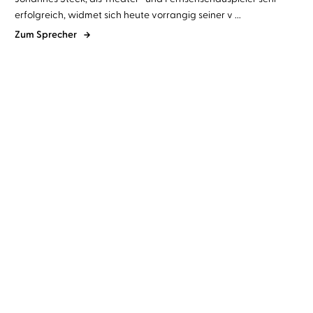
erfolgreich, widmet sich heute vorrangig seiner v ...
Zum Sprecher
Simon Beckett
Johannes Steck
Simon Beckett
Johannes Steck
Kalte Asche
Leichenblässe