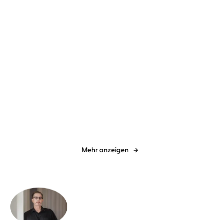
Simon Beckett
Johannes Steck
Simon Beckett
Johannes Steck
Voyeur
Verwesung
Mehr anzeigen