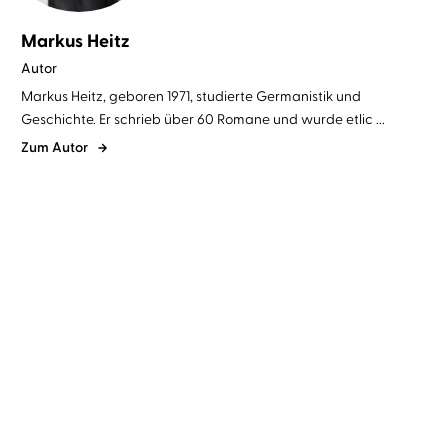
Markus Heitz
Autor
Markus Heitz, geboren 1971, studierte Germanistik und
Geschichte. Er schrieb über 60 Romane und wurde etlic ...
Zum Autor
Markus Heitz
Johannes Steck
Markus Heitz
Johannes Steck
Die Rückkehr der Zwerge
Die Rückkehr der Zwerge
1
2