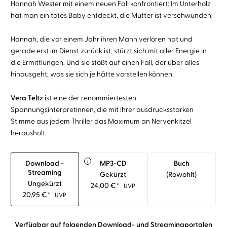
Hannah Wester mit einem neuen Fall konfrontiert: Im Unterholz
hat man ein totes Baby entdeckt, die Mutter ist verschwunden.
Hannah, die vor einem Jahr ihren Mann verloren hat und
gerade erst im Dienst zurück ist, stürzt sich mit aller Energie in
die Ermittlungen. Und sie stößt auf einen Fall, der über alles
hinausgeht, was sie sich je hätte vorstellen können.
Vera Teltz
ist eine der renommiertesten
Spannungsinterpretinnen, die mit ihrer ausdrucksstarken
Stimme aus jedem Thriller das Maximum an Nervenkitzel
herausholt.
i
Download -
MP3-CD
Buch
Streaming
Gekürzt
(rowohlt)
Ungekürzt
24,00
€
*
UVP
20,95
€
*
UVP
Verfügbar auf folgenden Download- und Streamingportalen