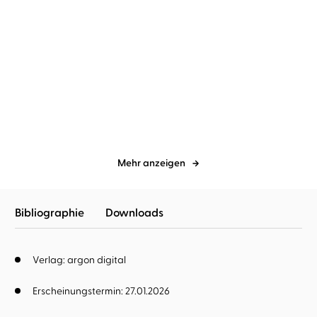
Gillian Flynn
Vera Teltz
Mechtild Borrmann
Vera Teltz
Broken House - Düstere
Trümmerkind
Ahnung
Mehr anzeigen
Bibliographie
Downloads
Verlag: argon digital
Erscheinungstermin: 27.01.2026