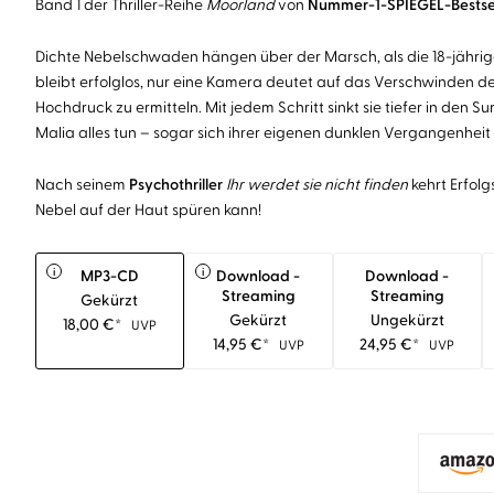
Band 1 der Thriller-Reihe
Moorland
von
Nummer-1-SPIEGEL-Bestsel
Dichte Nebelschwaden hängen über der Marsch, als die 18-jährige
bleibt erfolglos, nur eine Kamera deutet auf das Verschwinden d
Hochdruck zu ermitteln. Mit jedem Schritt sinkt sie tiefer in 
Malia alles tun – sogar sich ihrer eigenen dunklen Vergangenheit 
Nach seinem
Psychothriller
Ihr werdet sie nicht finden
kehrt Erfol
Nebel auf der Haut spüren kann!
i
i
MP3-CD
Download -
Download -
Streaming
Streaming
Gekürzt
Gekürzt
Ungekürzt
18,00
€
*
UVP
14,95
€
*
24,95
€
*
UVP
UVP