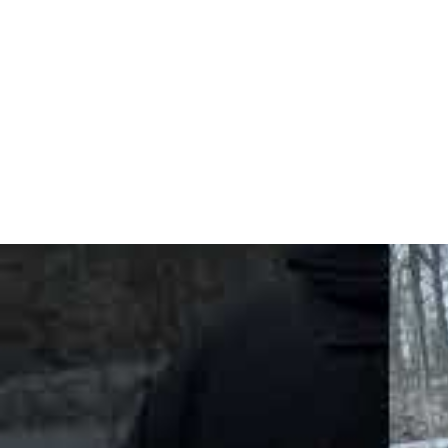
»Charles Rettinghaus verleiht dem atmosphärisch 