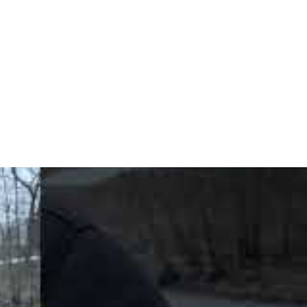
tisch und geheimnisvoll gestaltet er die Lesung.«