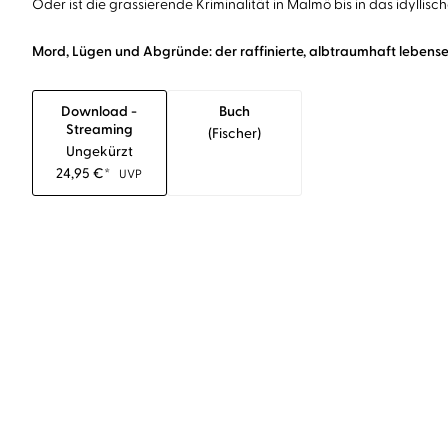
Oder ist die grassierende Kriminalität in Malmö bis in das idyllis
Mord, Lügen und Abgründe: d
er raffinierte, albtraumhaft leben
Download -
Buch
Streaming
(fischer)
Ungekürzt
24,95
€
*
UVP