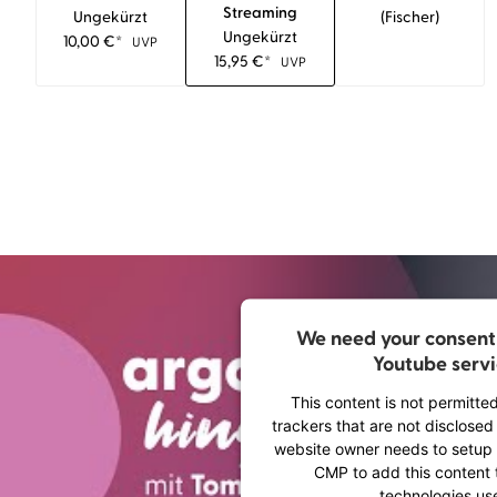
Streaming
Ungekürzt
(fischer)
Ungekürzt
10,00
€
*
UVP
15,95
€
*
UVP
We need your consent 
Youtube servi
This content is not permitte
trackers that are not disclosed 
website owner needs to setup t
CMP to add this content to
technologies us