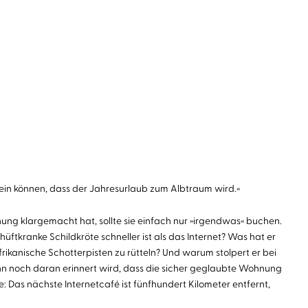
r sein können, dass der Jahresurlaub zum Albtraum wird.«
nung klargemacht hat, sollte sie einfach nur »irgendwas« buchen.
tkranke Schildkröte schneller ist als das Internet? Was hat er
rikanische Schotterpisten zu rütteln? Und warum stolpert er bei
ann noch daran erinnert wird, dass die sicher geglaubte Wohnung
 Das nächste Internetcafé ist fünfhundert Kilometer entfernt,