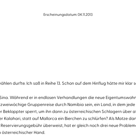
Erscheinungsdatum: 04.11.2013
 wählen durfte. Ich saß in Reihe 13. Schon auf dem Hinflug hätte mir kla
din Sina. Während er in endlosen Verhandlungen die neue Eigentumswoh
weiwöchige Gruppenreise durch Namibia sein, ein Land, in dem jede hüf
r Bekloppter sperrt, um ihn dann zu österreichischen Schlagern über af
Kalahari, statt auf Mallorca ein Bierchen zu schlürfen? Als Matze d
 Reservierungsgebühr überweist, hat er gleich noch drei neue Probleme:
 österreichischer Hand.