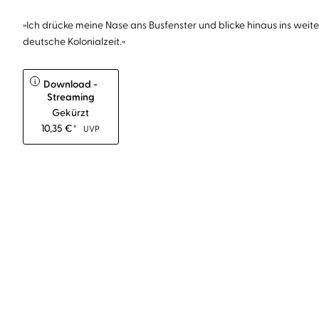
»Ich drücke meine Nase ans Busfenster und blicke hinaus ins weite L
deutsche Kolonialzeit.«
i
Download -
Streaming
Gekürzt
10,35
€
*
UVP
BESTSELLER