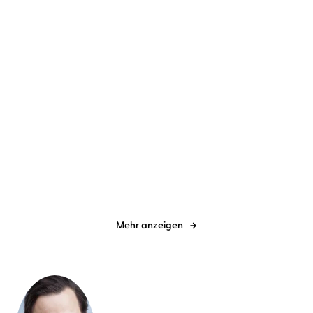
Karen Rose
Sascha Tschorn
Sam Lloyd
Anne Düe
...
Dunkelste Nacht
Sie sieht, was du tust
Mehr anzeigen