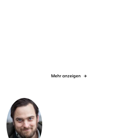
Sandrine Rigaud
Laurent Richard
Patrick Radden Keefe
Julian
...
Mehne
Die Akte Pegasus
Imperium der Schmerzen
Mehr anzeigen