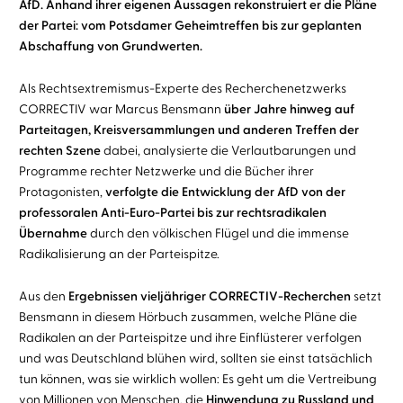
AfD. Anhand ihrer eigenen Aussagen rekonstruiert er die Pläne
der Partei: vom Potsdamer Geheimtreffen bis zur geplanten
Abschaffung von Grundwerten.
Als Rechtsextremismus-Experte des Recherchenetzwerks
CORRECTIV war Marcus Bensmann
über Jahre hinweg auf
Parteitagen, Kreisversammlungen und anderen Treffen der
rechten Szene
dabei, analysierte die Verlautbarungen und
Programme rechter Netzwerke und die Bücher ihrer
Protagonisten,
verfolgte die Entwicklung der AfD von der
professoralen Anti-Euro-Partei bis zur rechtsradikalen
Übernahme
durch den völkischen Flügel und die immense
Radikalisierung an der Parteispitze.
Aus den
Ergebnissen vieljähriger CORRECTIV-Recherchen
setzt
Bensmann in diesem Hörbuch zusammen, welche Pläne die
Radikalen an der Parteispitze und ihre Einflüsterer verfolgen
und was Deutschland blühen wird, sollten sie einst tatsächlich
tun können, was sie wirklich wollen: Es geht um die Vertreibung
von Millionen von Menschen, die
Hinwendung zu Russland und