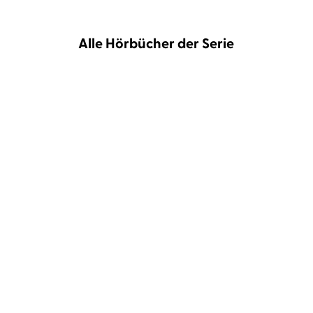
Alle Hörbücher der Serie
Angela Sommer-Bodenburg
Angela Sommer-Bodenburg
Katharina Thalbach
...
Katharina Thalbach
Der kleine Vampir
Der kleine Vampir - Die
schaurig-sc ...