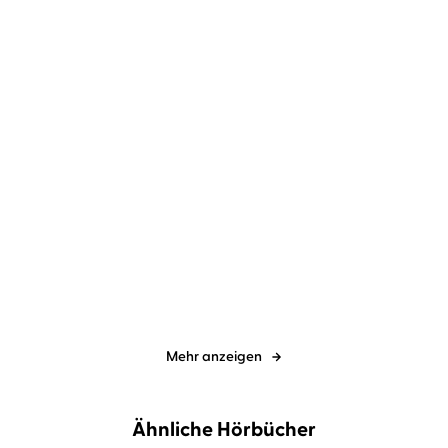
Angela Sommer-Bodenburg
Angela Sommer-Bodenburg
Katharina Thalbach
...
Katharina Thalbach
...
Der kleine Vampir zieht
Der kleine Vampir verreist
um
Mehr anzeigen
Ähnliche Hörbücher