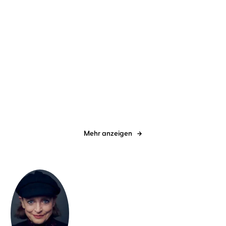
Wolfgang Hohlbein
Heike
Tobias Goldfarb
Jacob Weigert
Hohlbein
...
Elfentanz
Waraka
Mehr anzeigen