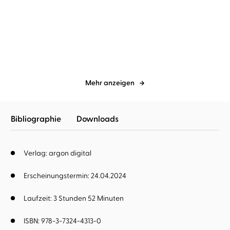
Katharina Thalbach
Katharina Thalbach
Der kleine Vampir verreist
Der kleine Vampir und die
große Lie ...
Mehr anzeigen
Bibliographie
Downloads
Verlag: argon digital
Erscheinungstermin: 24.04.2024
Laufzeit: 3 Stunden 52 Minuten
ISBN: 978-3-7324-4313-0