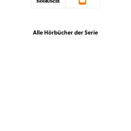
Alle Hörbücher der Serie
Angela Sommer-Bodenburg
Angela Sommer-Bodenburg
Katharina Thalbach
...
Katharina Thalbach
Der kleine Vampir
Der kleine Vampir - Die
schaurig-sc ...