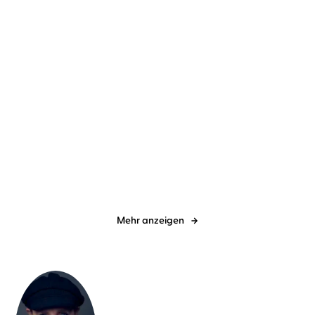
Matthäus Bär
Dietmar Bär
Juli Wind
Monty Arnold
Drei Wasserschweine
Schweinehundi -
tauchen ab
Schrecklich unwider ...
Mehr anzeigen