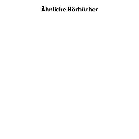
Ähnliche Hörbücher
NEU
Mars-Leo Frei
Mechthild
Alexander Steffensmeier
Großmann
Bananafishbones
...
Der Schwobbel in
Lieselotte auf großer
schleimiger Missio ...
Fahrt