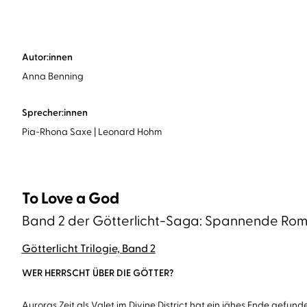
Autor:innen
Anna Benning
Sprecher:innen
Pia-Rhona Saxe
Leonard Hohm
To Love a God
Band 2 der Götterlicht-Saga: Spannende Rom
Götterlicht Trilogie, Band 2
WER HERRSCHT ÜBER DIE GÖTTER?
Auroras Zeit als Valet im Divine District hat ein jähes Ende gefund