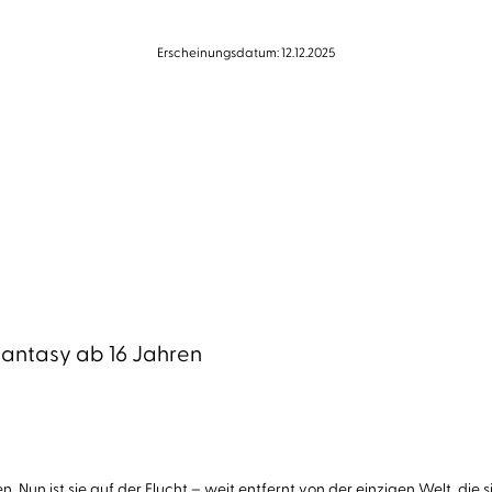
Erscheinungsdatum: 12.12.2025
antasy ab 16 Jahren
en. Nun ist sie auf der Flucht – weit entfernt von der einzigen Welt, di