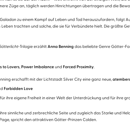
ere Züge an, täglich werden Hinrichtungen übertragen und die Bewohn
m Galadon zu einem Kampf auf Leben und Tod herauszufordern, folgt Aur
Leben trachten und solche, die sie für Verbündete hielt. Die größte Gefa
ötterlicht
-Trilogie erzählt
Anna Benning
das beliebte Genre Götter-Fan
s to
Lovers
,
Power Imbalance
und
Forced Proximity
.
nning erschafft mit der Lichtstadt Silver City eine ganz neue,
atember
nd
Forbidden Love
ür ihre eigene Freiheit in einer Welt der Unterdrückung und für ihre gr
 ihre sinnliche und zerbrechliche Seite und zugleich das Starke und H
age, spricht den attraktiven Götter-Prinzen Colden.