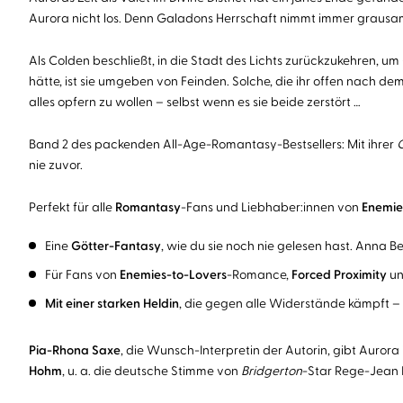
Aurora nicht los. Denn Galadons Herrschaft nimmt immer grausam
Als Colden beschließt, in die Stadt des Lichts zurückzukehren, u
hätte, ist sie umgeben von Feinden. Solche, die ihr offen nach dem 
alles opfern zu wollen – selbst wenn es sie beide zerstört …
Band 2 des packenden All-Age-Romantasy-Bestsellers: Mit ihrer
G
nie zuvor.
Perfekt für alle
Romantasy
-Fans und Liebhaber:innen von
Enemie
Eine
Götter-Fantasy
, wie du sie noch nie gelesen hast. Anna Be
Für Fans von
Enemies-to-Lovers
-Romance,
Forced Proximity
u
Mit einer starken Heldin
, die gegen alle Widerstände kämpft – f
Pia-Rhona Saxe
, die Wunsch-Interpretin der Autorin, gibt Aurora
Hohm
, u. a. die deutsche Stimme von
Bridgerton
-Star Rege-Jean P