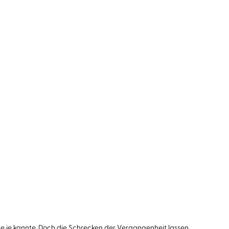
e sie je kannte. Doch die Schrecken der Vergangenheit lassen