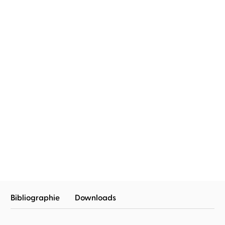
Anne Glenconner
Vanida Karun
Der Tote auf der Treppe
Bibliographie
Downloads