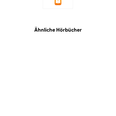
Ähnliche Hörbücher
NEU
BESTSELLER
T. A. Williams
Wolfgang Wagner
Jean-Luc Bannalec
Christian
Berkel
Mord in Florenz
Bretonischer Glanz