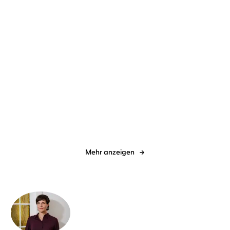
Cornelia Funke
Anna Thalbach
Kurt Tucholsky
Anna Thalbach
Kleine Geschichten vom
Rheinsberg
großen Glück
Mehr anzeigen