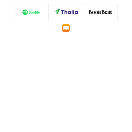
»Das eigentliche Vergnügen besteht darin, der
Stimme zuzuhören, die vorliest. Für Anna
Thalbach ist dieser Stoff ein gefundenes
Fressen. Sie macht sich die Geschichte zur
Bühne.«
Monika Buschey,
WDR, 10. Dezember 2020