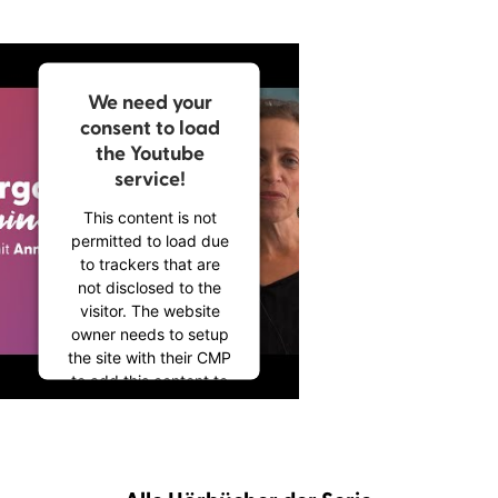
We need your
consent to load
the Youtube
service!
This content is not
permitted to load due
to trackers that are
not disclosed to the
visitor. The website
owner needs to setup
the site with their CMP
to add this content to
the list of technologies
used.
Powered by
Usercentrics Consent
Management