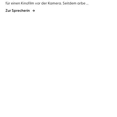
für einen Kinofilm vor der Kamera. Seitdem arbe ...
Zur Sprecherin
Fynn
Anna Thalbach
David Safier
Detlef Bierstedt
...
Hallo, Mister Gott, hier
Jesus liebt mich
spricht An ...