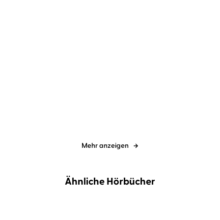
Anne Stern
Anna Thalbach
Anne Stern
Anna Thalbach
Fräulein Gold: Der
Fräulein Gold: Die Stunde
Himmel über der ...
der Fraue ...
Mehr anzeigen
Ähnliche Hörbücher