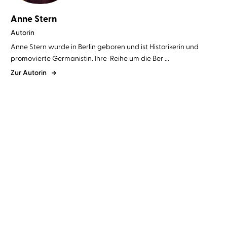
Anne Stern
Autorin
Anne Stern wurde in Berlin geboren und ist Historikerin und
promovierte Germanistin. Ihre Reihe um die Ber ...
Zur Autorin
Anne Stern
Anna Thalbach
Anne Stern
Britta Steffenhagen
...
Fräulein Gold:
Meine Freundin Lotte
Scheunenkinder