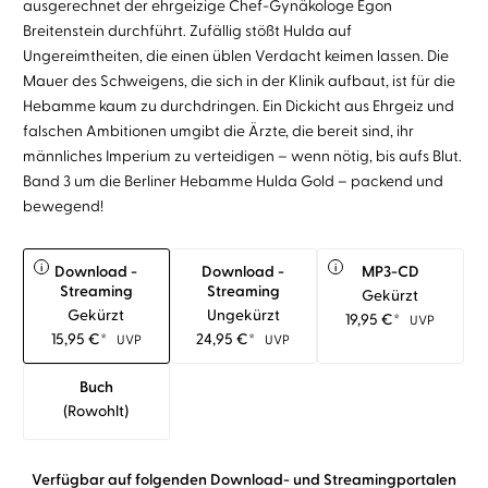
ausgerechnet der ehrgeizige Chef-Gynäkologe Egon
Breitenstein durchführt. Zufällig stößt Hulda auf
Ungereimtheiten, die einen üblen Verdacht keimen lassen. Die
Mauer des Schweigens, die sich in der Klinik aufbaut, ist für die
Hebamme kaum zu durchdringen. Ein Dickicht aus Ehrgeiz und
falschen Ambitionen umgibt die Ärzte, die bereit sind, ihr
männliches Imperium zu verteidigen – wenn nötig, bis aufs Blut.
Band 3 um die Berliner Hebamme Hulda Gold – packend und
bewegend!
i
i
Download -
Download -
MP3-CD
Streaming
Streaming
Gekürzt
Gekürzt
Ungekürzt
19,95
€
*
UVP
15,95
€
*
24,95
€
*
UVP
UVP
Buch
(rowohlt)
Verfügbar auf folgenden Download- und Streamingportalen