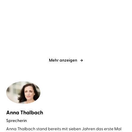
Steffen Weinert
Tim Gössler
Antje Zimmermann
Heike
Warmuth
Eisfeld – Fleisch und Blut
Das Event
Mehr anzeigen
Anna Thalbach
Sprecherin
Anna Thalbach stand bereits mit sieben Jahren das erste Mal