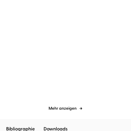
Anya Omah
Regine Lange
...
Nikola Hotel
Anya Omah
...
Gewitterleuchten
Because It's True −
Tausend Gefühle ...
Mehr anzeigen
Bibliographie
Downloads