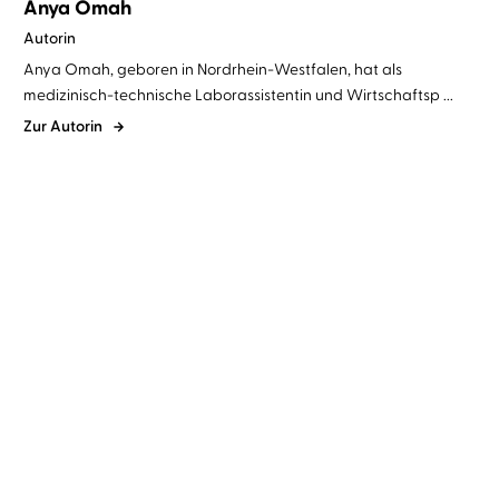
Anya Omah
Autorin
Anya Omah, geboren in Nordrhein-Westfalen, hat als
medizinisch-technische Laborassistentin und Wirtschaftsp ...
Zur Autorin
Anya Omah
Elmar Börger
...
Anya Omah
Mala Sommer
...
Regenglanz
Nebelschimmer