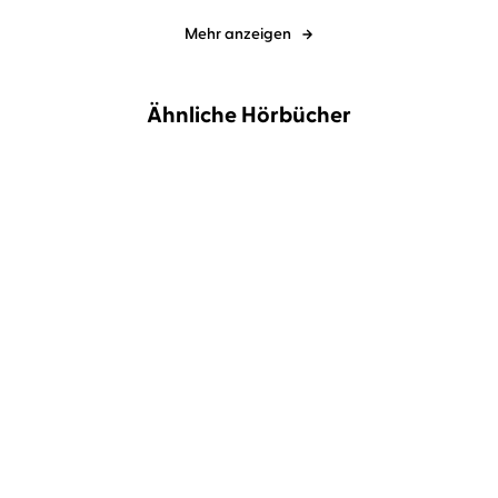
Mehr anzeigen
Ähnliche Hörbücher
NEU
NEU
Mhairi McFarlane
Britta
Haehwa
Nathalie Thiede
Steffenhagen
Cover Story. Sie haben
A Business Proposal 1
eine Abmachu ...