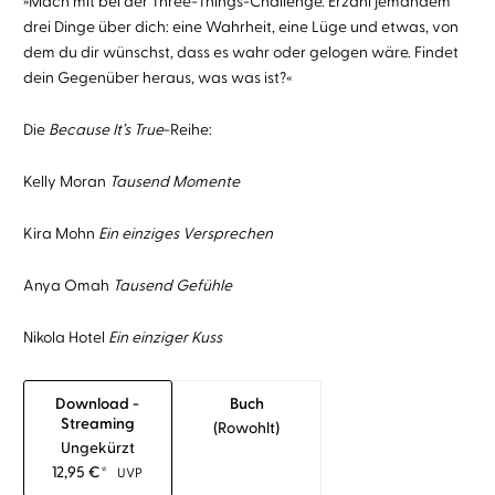
»Mach mit bei der Three-Things-Challenge. Erzähl jemandem
drei Dinge über dich: eine Wahrheit, eine Lüge und etwas, von
dem du dir wünschst, dass es wahr oder gelogen wäre. Findet
dein Gegenüber heraus, was was ist?«
Die
Because It’s True
-Reihe:
Kelly Moran
Tausend Momente
Kira Mohn
Ein einziges Versprechen
Anya Omah
Tausend Gefühle
Nikola Hotel
Ein einziger Kuss
Download -
Buch
Streaming
(rowohlt)
Ungekürzt
12,95
€
*
UVP