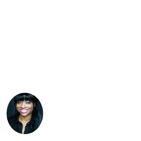
Nikola Hotel
Anya Omah
...
Because It's True −
Tausend Gefühle ...