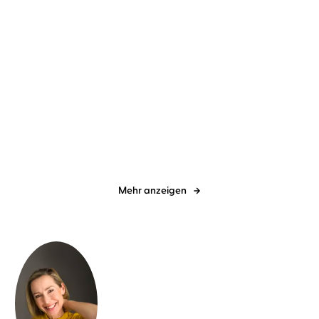
Jette Kötschau
Rebecca Veil
Dave Eggers
Torben Kessler
Dabei waren wir uns
Contrapposto
immer so nah
Mehr anzeigen