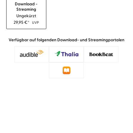
Download -
Streaming
Ungekürzt
29,95
€
*
UVP
Verfügbar auf folgenden Download- und Streamingportalen
»Vera Teltz als Sprecherin folgt mit ihrem
Vortrag den ›Unbehausten‹ in ihre Welt des
Hoffens, Zweifelns, Versagens, Verzagens und
Kämpfens. Sie macht dabei deutlich, dass