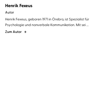
Henrik Fexeus
Autor
Henrik Fexeus, geboren 1971 in Örebro, ist Spezialist für
Psychologie und nonverbale Kommunikation. Mit sei ...
Zum Autor
Camilla Läckberg
Henrik Fexeus
Camilla Läckberg
Henrik Fexeus
...
...
Schwarzlicht
Nachtwasser