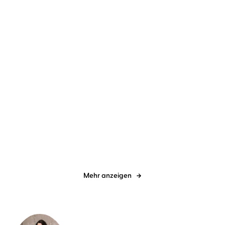
Gillian Flynn
Vera Teltz
Mechtild Borrmann
Vera Teltz
Broken House - Düstere
Trümmerkind
Ahnung
Mehr anzeigen