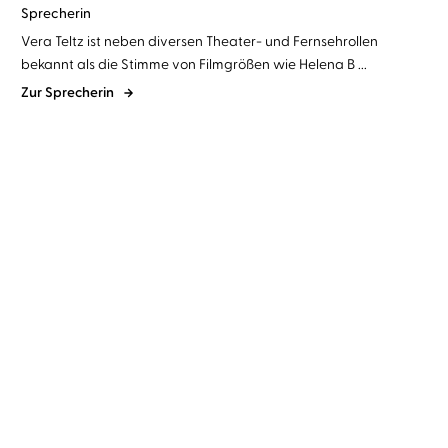
Sprecherin
Vera Teltz ist neben diversen Theater- und Fernsehrollen
bekannt als die Stimme von Filmgrößen wie Helena B ...
Zur Sprecherin
Susann Pásztor
Vera Teltz
Sandy Hall
Simon Jäger
...
Die einen sagen Liebe, die
Klar ist es Liebe
anderen ...