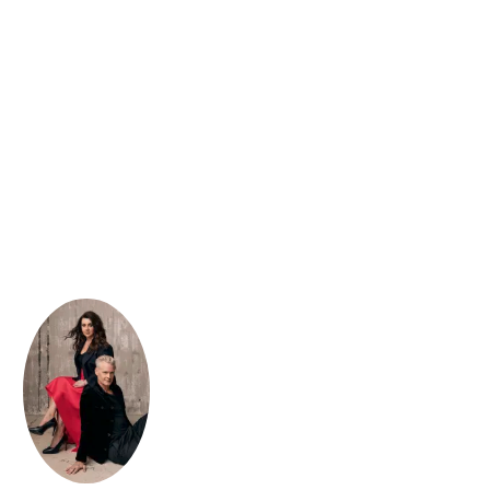
Camilla Läckberg
Henrik Fexeus
Camilla Läckberg
Henrik Fexeus
...
...
Schwarzlicht
Nachtwasser