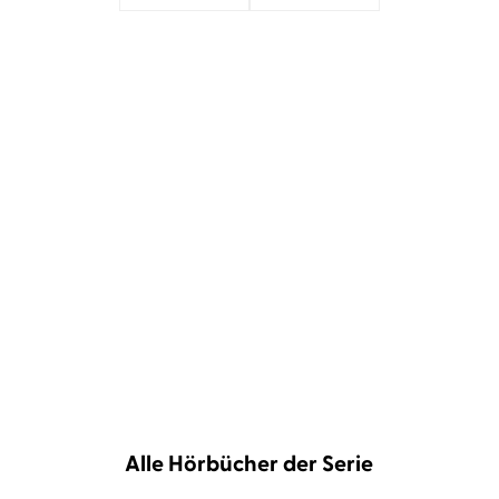
»[…] ›Finsternebel‹ zeigt, wie großartig düster
und witzig Thriller aus Schweden sein können,
erst recht, wenn sie von Vera Teltz gesprochen
werden. Die Benchmark ist auf alle Fälle
gesetzt!«
Thomas Badtke,
n-tv.de, 25. Juni 2023
Alle Hörbücher der Serie