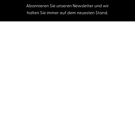
Abonnieren Sie unseren Newsletter und wir
halten Sie immer auf dem neuesten Stand.
E-Mail-Adresse
Autor:innen und Stimmen
Autor:innen von A-Z
Sprecher:innen A-Z
Musiker:innen A-Z