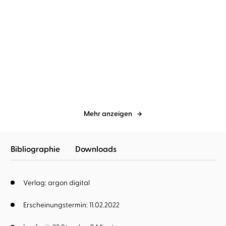
Chris Colfer
Rufus Beck
Chris Colfer
Rufus Beck
Land of Stories: Das
Land of Stories: Das
magische Land ...
magische Land ...
Mehr anzeigen
Bibliographie
Downloads
Verlag: argon digital
Erscheinungstermin: 11.02.2022