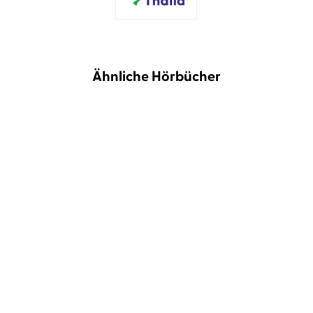
Ähnliche Hörbücher
T. Kingfisher
Mélanie Fouché
Laini Taylor
Julia Nachtmann
Mehl, Magie und
Dreams of Gods and
Machenschaften
Monsters