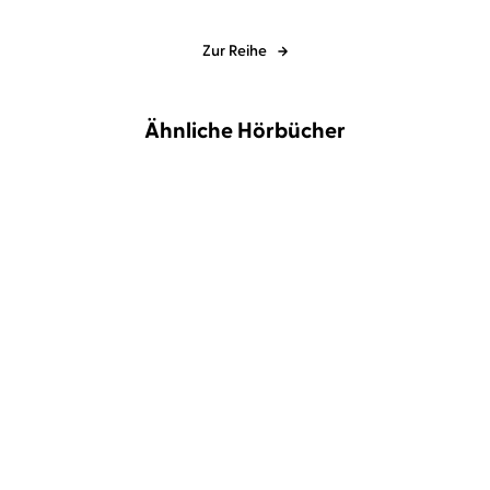
Zur Reihe
Ähnliche Hörbücher
T. Kingfisher
Mélanie Fouché
Laini Taylor
Julia Nachtmann
Mehl, Magie und
Days of Blood and
Machenschaften
Starlight