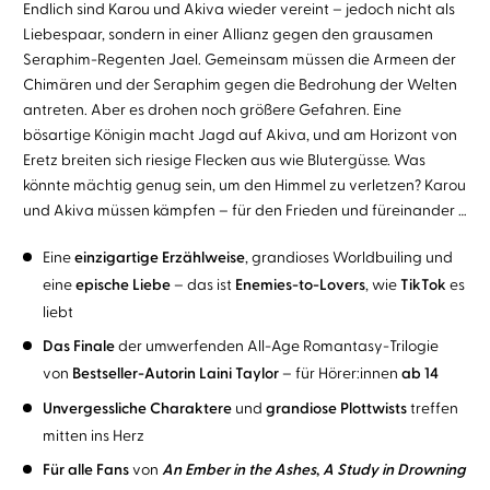
Endlich sind Karou und Akiva wieder vereint – jedoch nicht als
Liebespaar, sondern in einer Allianz gegen den grausamen
Seraphim-Regenten Jael. Gemeinsam müssen die Armeen der
Chimären und der Seraphim gegen die Bedrohung der Welten
antreten. Aber es drohen noch größere Gefahren. Eine
bösartige Königin macht Jagd auf Akiva, und am Horizont von
Eretz breiten sich riesige Flecken aus wie Blutergüsse. Was
könnte mächtig genug sein, um den Himmel zu verletzen? Karou
und Akiva müssen kämpfen – für den Frieden und füreinander …
Eine
einzigartige Erzählweise
, grandioses Worldbuiling und
eine
epische Liebe
– das ist
Enemies-to-Lovers
, wie
TikTok
es
liebt
Das Finale
der umwerfenden All-Age Romantasy-Trilogie
von
Bestseller-Autorin Laini Taylor
– für Hörer:innen
ab 14
Unvergessliche Charaktere
und
grandiose Plottwists
treffen
mitten ins Herz
Für alle Fans
von
An Ember in the Ashes
,
A Study in Drowning