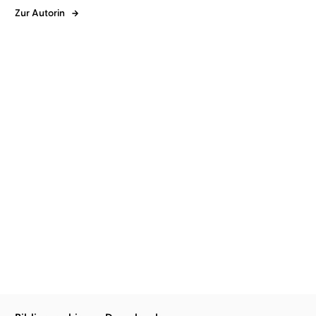
Zur Autorin
Laini Taylor
Julia Nachtmann
Laini Taylor
Julia Nachtmann
Daughter of Smoke and
Days of Blood and
Bone
Starlight