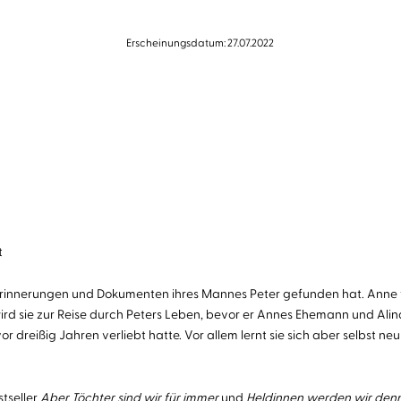
Erscheinungsdatum: 27.07.2022
t
en Erinnerungen und Dokumenten ihres Mannes Peter gefunden hat. Anne
rd sie zur Reise durch Peters Leben, bevor er Annes Ehemann und Ali
 dreißig Jahren verliebt hatte. Vor allem lernt sie sich aber selbst ne
tseller
Aber Töchter sind wir für immer
und
Heldinnen werden wir denn