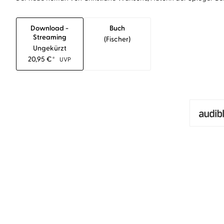
Download -
Buch
Streaming
(fischer)
Ungekürzt
20,95
€
*
UVP
BESTSELLER