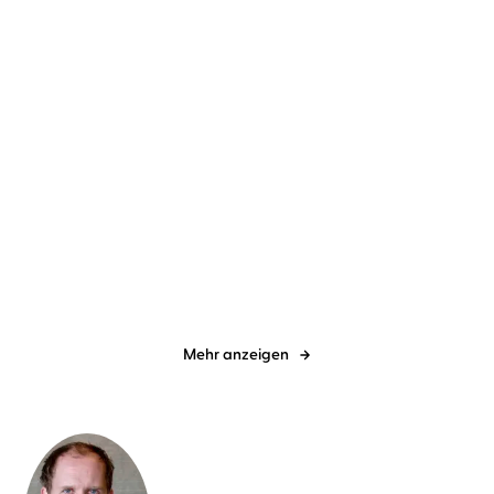
Jette Kötschau
Rebecca Veil
Emma Stonex
Tessa Mittelstaedt
...
Dabei waren wir uns
Sunshine Man
immer so nah
Mehr anzeigen