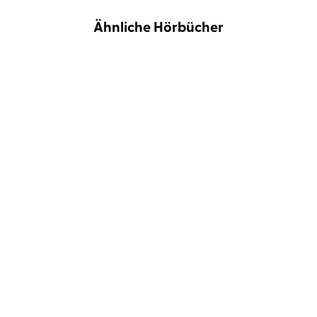
Ähnliche Hörbücher
BESTSELLER
NEU
Ruth-Maria Thomas
Lili Zahavi
Annika Büsing
Lisa Hrdina
Die zweitgrößte Liebe
Magisch
NEU