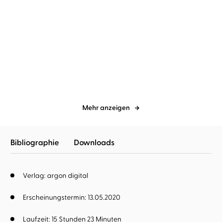
David Safier
Christoph Maria
David Safier
Nana Spier
...
Herbst
...
Plötzlich Shakespeare
Mieses Karma
Mehr anzeigen
Bibliographie
Downloads
Verlag: argon digital
Erscheinungstermin: 13.05.2020
Laufzeit: 15 Stunden 23 Minuten