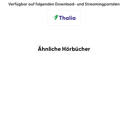
Verfügbar auf folgenden Download- und Streamingportalen
Ähnliche Hörbücher
BESTSELLER
BESTSELLER
Sebastian Fitzek
Simon Jäger
Susanne Fröhlich