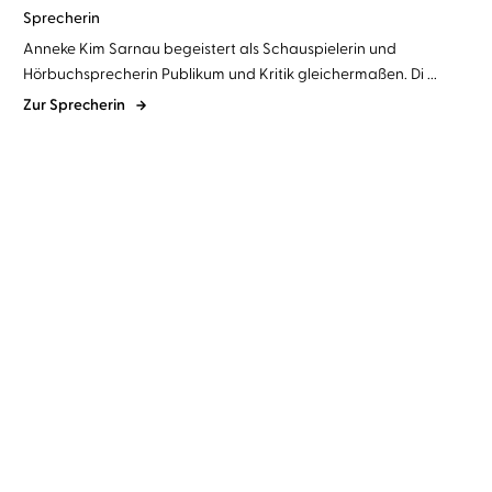
Sprecherin
Anneke Kim Sarnau begeistert als Schauspielerin und
Hörbuchsprecherin Publikum und Kritik gleichermaßen. Di ...
Zur Sprecherin
Ildikó von Kürthy
Anneke Kim
Sarnau
Endlich!