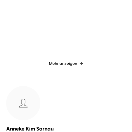
N. N.
Christoph Maria Herbst
Diverse
Christoph Maria Herbst
Das total gefälschte
BGB
Geheim-Tagebuc ...
Mehr anzeigen
Anneke Kim Sarnau