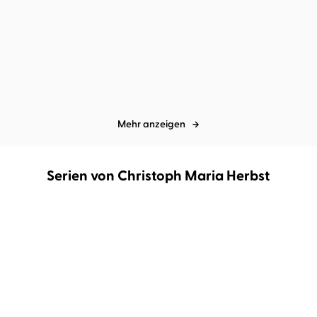
Matt Haig
Christoph Maria Herbst
Peter Schwarz
Christoph Maria
Herbst
Die Mitternachtsreise
Wasserfasten
Mehr anzeigen
Serien von Christoph Maria Herbst