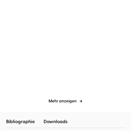
Douglas Preston
Lincoln Child
...
Douglas Preston
Lincoln Child
...
Fear – Grab des
Revenge - Eiskalte
Schreckens
Täuschung
Mehr anzeigen
Bibliographie
Downloads