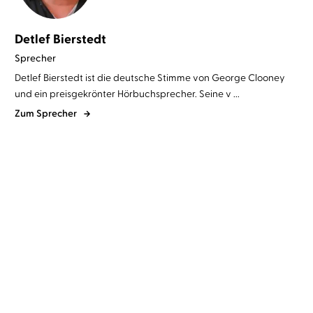
Detlef Bierstedt
Sprecher
Detlef Bierstedt ist die deutsche Stimme von George Clooney
und ein preisgekrönter Hörbuchsprecher. Seine v ...
Zum Sprecher
David Safier
Detlef Bierstedt
...
Douglas Preston
Lincoln Child
...
Jesus liebt mich
Fear – Grab des