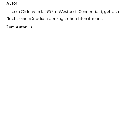
Autor
Lincoln Child wurde 1957 in Westport, Connecticut, geboren.
Nach seinem Studium der Englischen Literatur ar ...
Zum Autor
Douglas Preston
Lincoln Child
...
Douglas Preston
Lincoln Child
...
Mission – Spiel auf Zeit
Countdown – Jede
Sekunde zählt