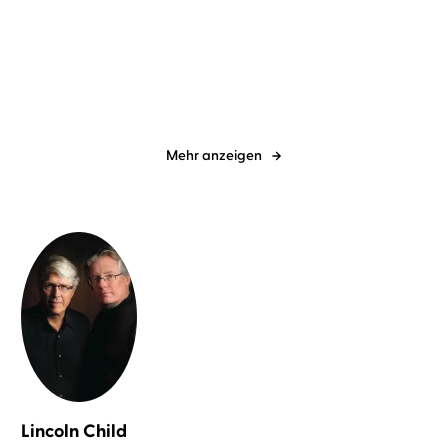
Fear – Grab des
Revenge - Eiskalte
Schreckens
Täuschung
Mehr anzeigen
Lincoln Child