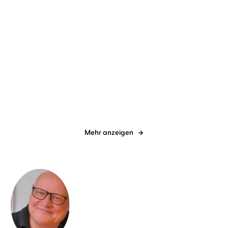
Sebastian Fitzek
Simon Jäger
Arno Strobel
Dietmar Wunder
Die Therapie
Mörderfinder – 2 Thriller
in einem, ...
Mehr anzeigen