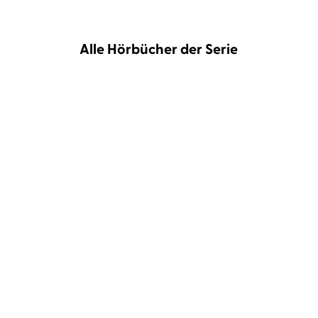
Alle Hörbücher der Serie
Douglas Preston
Lincoln Child
...
Douglas Preston
Lincoln Child
...
Fever
Revenge - Eiskalte
Täuschung