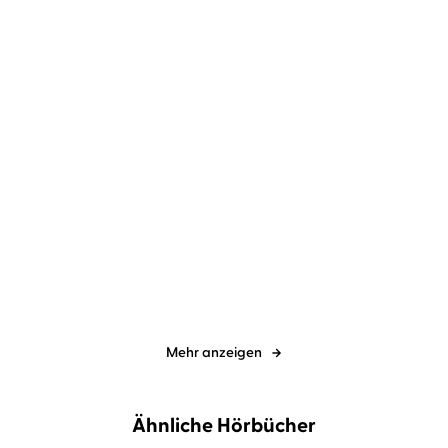
Douglas Preston
Lincoln Child
...
Douglas Preston
Lincoln Child
...
Fear – Grab des
Attack – Unsichtbarer
Schreckens
Feind
Mehr anzeigen
Ähnliche Hörbücher