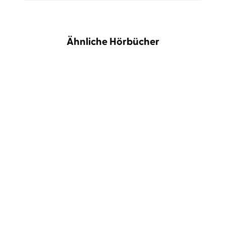
Ähnliche Hörbücher
BESTSELLER
Jochen Mariss
Heike Warmuth
...
Anne Barns
Johanna Zehendner
Tage am Fluss
Der Geschmack von
Sommer und Karam ...