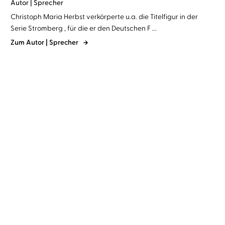
Autor | Sprecher
Christoph Maria Herbst verkörperte u.a. die Titelfigur in der
Serie Stromberg , für die er den Deutschen F ...
Zum Autor | Sprecher
Stefan Zweig
Christoph Maria
T. Colin Campbell
Christoph
Herbst
Maria Herbst
Schachnovelle
China Study