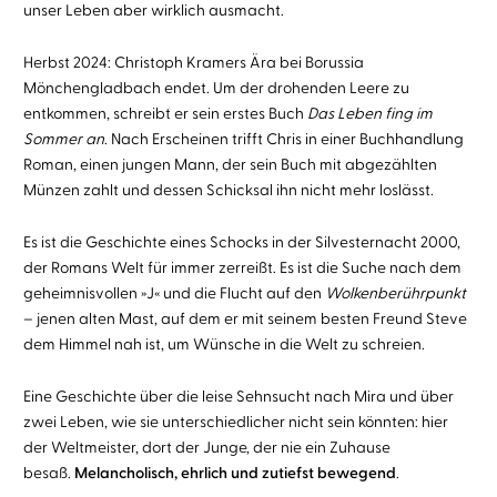
unser Leben aber wirklich ausmacht.
Herbst 2024: Christoph Kramers Ära bei Borussia
Mönchengladbach endet. Um der drohenden Leere zu
entkommen, schreibt er sein erstes Buch
Das Leben fing im
Sommer an
. Nach Erscheinen trifft Chris in einer Buchhandlung
Roman, einen jungen Mann, der sein Buch mit abgezählten
Münzen zahlt und dessen Schicksal ihn nicht mehr loslässt.
Es ist die Geschichte eines Schocks in der Silvesternacht 2000,
der Romans Welt für immer zerreißt. Es ist die Suche nach dem
geheimnisvollen »J« und die Flucht auf den
Wolkenberührpunkt
– jenen alten Mast, auf dem er mit seinem besten Freund Steve
dem Himmel nah ist, um Wünsche in die Welt zu schreien.
Eine Geschichte über die leise Sehnsucht nach Mira und über
zwei Leben, wie sie unterschiedlicher nicht sein könnten: hier
der Weltmeister, dort der Junge, der nie ein Zuhause
besaß.
Melancholisch, ehrlich und zutiefst bewegend
.