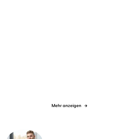
N. N.
Christoph Maria Herbst
Diverse
Christoph Maria Herbst
Das total gefälschte
BGB
Geheim-Tagebuc ...
Mehr anzeigen