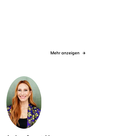
Connie Glynn
Monika Oschek
Dawn O’Porter
Yara Blümel
...
Prinzessin undercover -
Cows
Geheimnisse
Mehr anzeigen