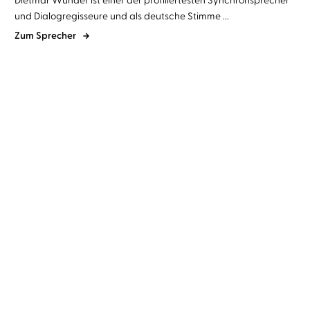
und Dialogregisseure und als deutsche Stimme ...
Zum Sprecher
Tana French
Dietmar Wunder
Fiona Cummins
Dietmar Wunder
Sterbenskalt
Der Knochensammler –
Die Ernte