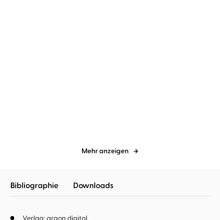
Fiona Cummins
Dietmar Wunder
D.B. John
Dietmar Wunder
Der Knochensammler –
Stern des Nordens
Die Rache
Mehr anzeigen
Bibliographie
Downloads
Verlag: argon digital