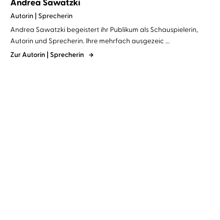
Andrea Sawatzki
Autorin | Sprecherin
Andrea Sawatzki begeistert ihr Publikum als Schauspielerin,
Autorin und Sprecherin. Ihre mehrfach ausgezeic ...
Zur Autorin | Sprecherin
Ursula Poznanski
Andrea
Rachel Joyce
Andrea Sawatzki
Sawatzki
Blinde Vögel
Das Geheimnis der
Queenie Hennessy