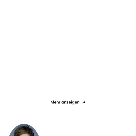
Alexander Oetker
Oliver Siebeck
Christoffer Carlsson
Julian
Mehne
Léon und die Frau im
Hinter dem Nebel
blauen Kleid
Mehr anzeigen