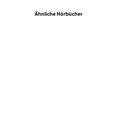
Ähnliche Hörbücher
Michael Hjorth
Bjarni Thorsson
...
Frank Goldammer
Oliver Siebeck
Schlafende Vulkane
Strandopfer
BESTSELLER