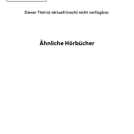
Dieser Titel ist aktuell (noch) nicht verfügbar.
Ähnliche Hörbücher
BESTSELLER
Sarah Wynn-Williams
Luise
Hamza Abu Howidy
Camill
Georgi
Jammal
Mein Traumjob bei
Muscheln am Strand von