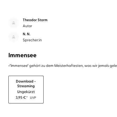
Theodor Storm
Autor
N. N.
Sprecher:in
Immensee
»"Immensee" gehört zu dem Meisterhaftesten, was wir jemals ge
Download -
Streaming
Ungekürzt
3,95
€
*
UVP