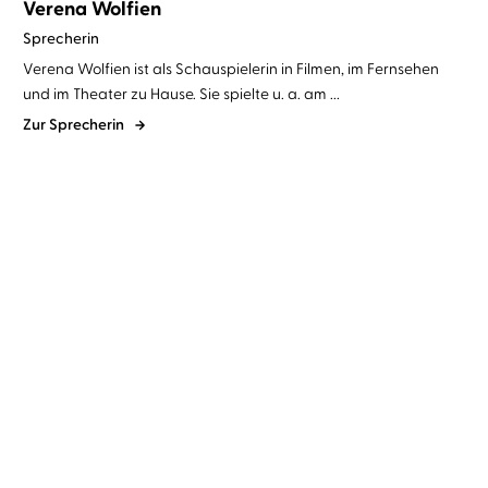
Verena Wolfien
Sprecherin
Verena Wolfien ist als Schauspielerin in Filmen, im Fernsehen
und im Theater zu Hause. Sie spielte u. a. am ...
Zur Sprecherin
Brad Parks
Verena Wolfien
Roz Watkins
Verena Wolfien
Ich vernichte dich
Das kalte Echo