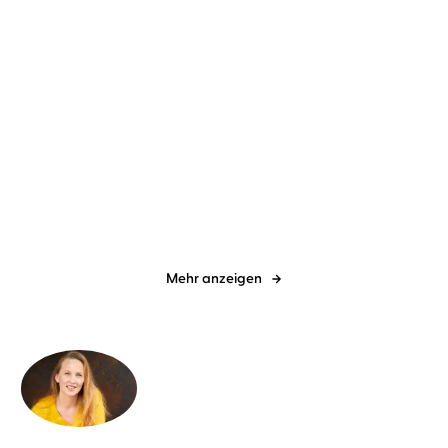
Olivier Guez
Cathlen Gawlich
Susanne Popp
Astrid Kohrs
Die Welt in ihren Händen
Melodie der neuen Welt –
Auftakt in ...
Mehr anzeigen