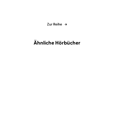
Zur Reihe
Ähnliche Hörbücher
Katharina Herzog
Elena Wilms
Isabell Bennett
Jeremias Koschorz
...