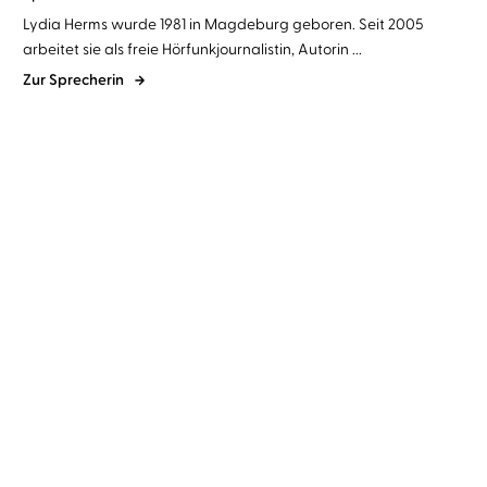
Lydia Herms wurde 1981 in Magdeburg geboren. Seit 2005
arbeitet sie als freie Hörfunkjournalistin, Autorin ...
Zur Sprecherin
Gabriella Sander
Lydia Herms
...
Tine Nell
Lydia Herms
Herzflüstern
Genau hier bei dir