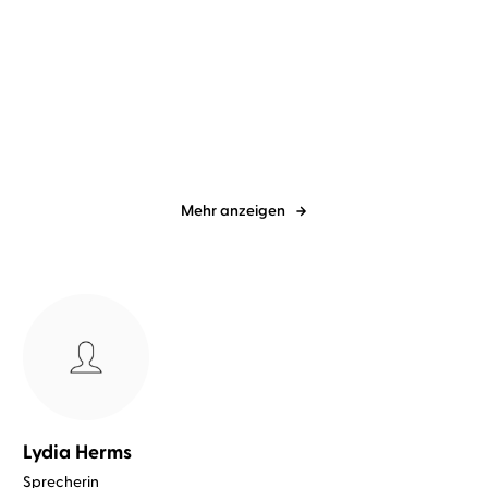
Nina Bilinszki
Madiha Kelling
Isabell Bennett
Lydia Herms
...
Bergner
...
Two Hearts, One Lie
Love will happen
Mehr anzeigen
Lydia Herms
Sprecherin