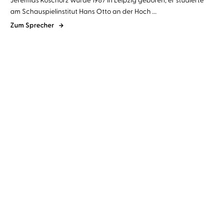
am Schauspielinstitut Hans Otto an der Hoch ...
Zum Sprecher
Dominik Gaida
Jeremias Koschorz
Dominik Gaida
Alexander Pensel
...
...
Brynmor University –
Brynmor University –
Versuchungen
Rivalen