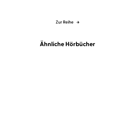
Zur Reihe
Ähnliche Hörbücher
Katharina Herzog
Elena Wilms
Isabell Bennett
Jeremias Koschorz
...
A Taste of Cornwall: Ein
Love will stay