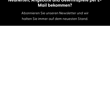
Neuheiten, Angebote und Gewinnspiele per E-
Mail bekommen?
Abonnieren Sie unseren Newsletter und wir
halten Sie immer auf dem neuesten Stand.
E-Mail-Adresse
Autor:innen und Stimmen
Autor:innen von A-Z
Sprecher:innen A-Z
Musiker:innen A-Z