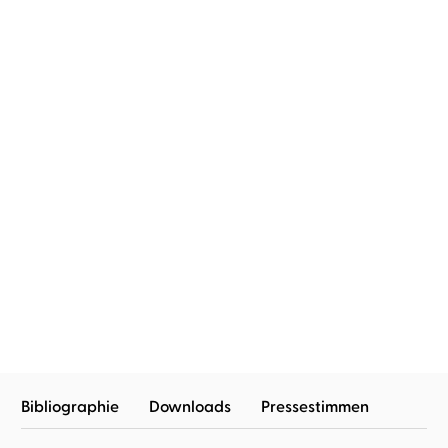
James Baldwin
Christian Brückner
Nach der Flut das Feuer
Bibliographie
Downloads
Pressestimmen