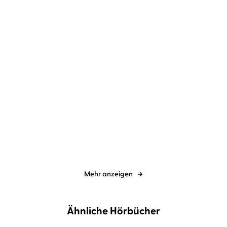
Jean-Luc Bannalec
Gerd
Jean-Luc Bannalec
Gerd
Wameling
Wameling
Bretonisches Gold
Bretonischer Stolz
Mehr anzeigen
Ähnliche Hörbücher