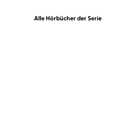
Alle Hörbücher der Serie
Jean-Luc Bannalec
Gerd
Jean-Luc Bannalec
Gerd
Wameling
Wameling
Bretonische Verhältnisse
Bretonische Brandung