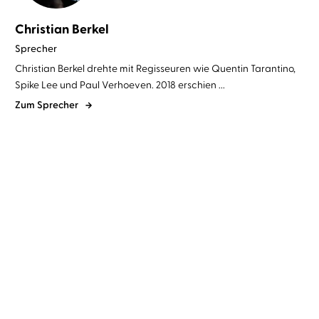
Christian Berkel
Sprecher
Christian Berkel drehte mit Regisseuren wie Quentin Tarantino,
Spike Lee und Paul Verhoeven. 2018 erschien ...
Zum Sprecher
Bruno Varese
Christian Berkel
Udo Jürgens
Michaela Moritz
...
Die Tote am Lago
Spiel des Lebens
Maggiore