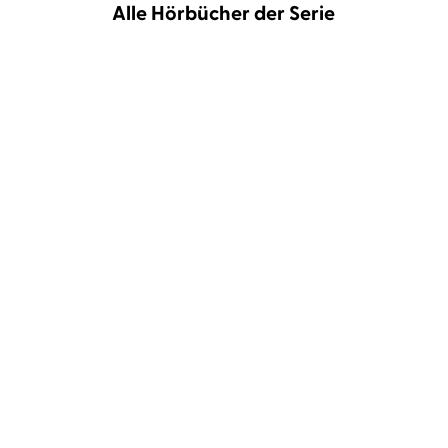
Alle Hörbücher der Serie
Jean-Luc Bannalec
Gerd
Jean-Luc Bannalec
Gerd
Wameling
Wameling
Bretonische Verhältnisse
Bretonische Brandung