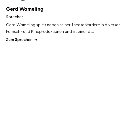
Gerd Wameling
Sprecher
Gerd Wameling spielt neben seiner Theaterkarriere in diversen
Fernseh- und Kinoproduktionen und ist einer d ...
Zum Sprecher
Heinrich Hannover
Gerd
Fjodor M. Dostojewskij
Gerd
Wameling
Wameling
Das Pferd Huppdiwupp
Meistererzählungen
und andere lus ...