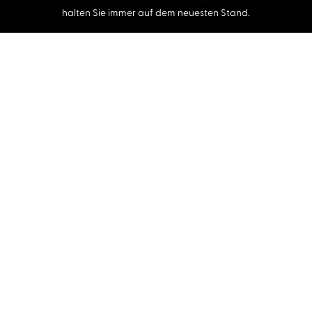
halten Sie immer auf dem neuesten Stand.
E-Mail-Adresse
Autor:innen und Stimmen
Autor:innen von A-Z
Sprecher:innen A-Z
Musiker:innen A-Z