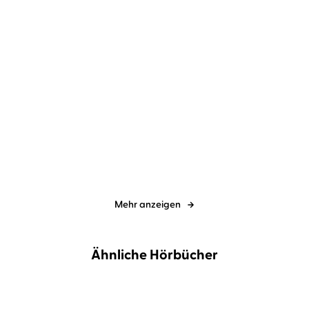
Jean-Luc Bannalec
Gerd
Jean-Luc Bannalec
Gerd
Wameling
Wameling
Bretonisches Gold
Bretonischer Stolz
Mehr anzeigen
Ähnliche Hörbücher