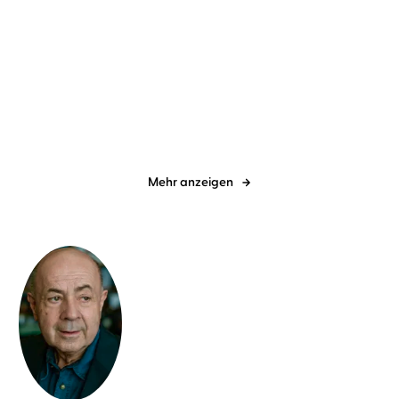
Jo Fischler
Simon Jäger
Kristen Perrin
Anne Düe
Klein aber tot
Das Mörderarchiv: Tante
Frances hat ...
Mehr anzeigen