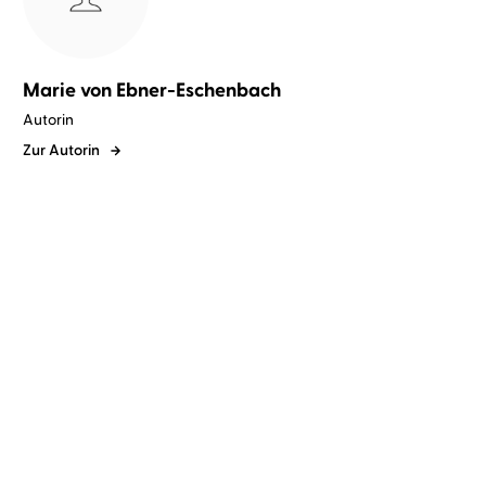
Marie von Ebner-Eschenbach
Autorin
Zur Autorin
Marie von Ebner-Eschenbach
Marie von Ebner-Eschenbach
Sabine Falkenberg
Sabine Falkenberg
Die Totenwacht
Krambambuli/Die
Totenwacht