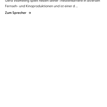
Gerd Wameling spielt neben seiner Theaterkarriere in diversen
Fernseh- und Kinoproduktionen und ist einer d ...
Zum Sprecher
Heinrich Hannover
Gerd
Fjodor M. Dostojewskij
Gerd
Wameling
Wameling
Das Pferd Huppdiwupp
Meistererzählungen
und andere lus ...