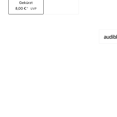
Gekürzt
8,00
€
*
UVP