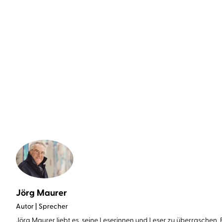
Christian Schiffer
Roland Griem
...
Jogis Eleven
Jörg Maurer
Autor | Sprecher
Jörg Maurer liebt es, seine Leserinnen und Leser zu überraschen. E